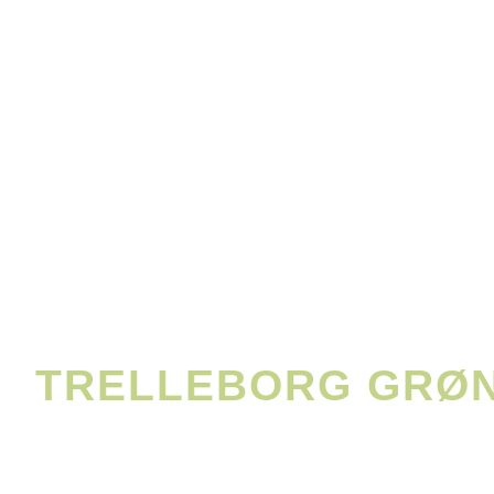
GOD SERV
HØJ KVAL
- DET KENDETEGN
TRELLEBORG GRØN
Over 22 års erfaring
Omfattet af LDA's Garantiordning der dæ