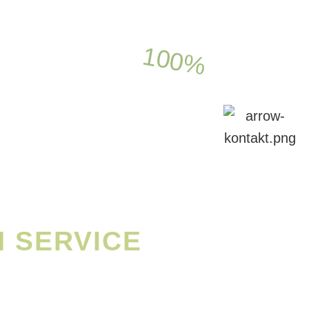
100%
GRATIS
ICE OG
ITET
ER
 SERVICE
kker op til 150.000 kr.