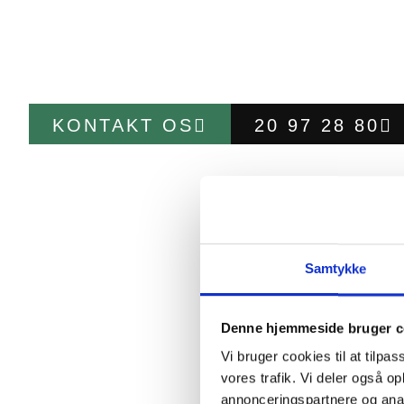
Kundetilfredshed i fokus
Faste eller fleksible aftaler til haveservi
KONTAKT OS
20 97 28 80
Samtykke
Denne hjemmeside bruger c
Vi bruger cookies til at tilpas
vores trafik. Vi deler også 
annonceringspartnere og anal