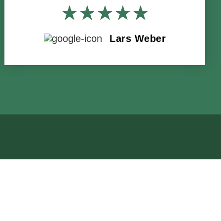
★
★
★
★
★
Lars Weber
T
RPLIGTENDE