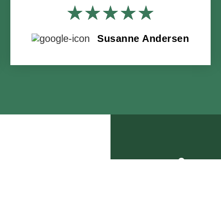
★
★
★
★
★
Susanne Andersen
FÅ E
UFO