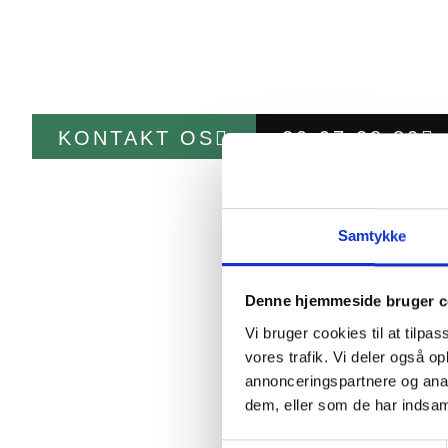
Kundetilfredshed i fokus
Faste eller fleksible aftaler til haveservi
KONTAKT OS
20 97 28 80
Samtykke
Denne hjemmeside bruger c
Vi bruger cookies til at tilpas
vores trafik. Vi deler også 
annonceringspartnere og anal
dem, eller som de har indsaml