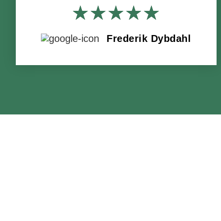
★
★
★
★
★
Frederik Dybdahl
VORES
SERVICES