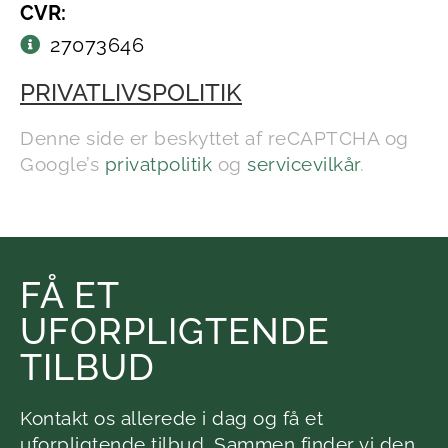
CVR:
27073646
PRIVATLIVSPOLITIK
Denne side er beskyttet af reCAPTCHA og
Google’s
privatpolitik
og
servicevilkår
.
FÅ ET
UFORPLIGTENDE
TILBUD
Kontakt os allerede i dag og få et
uforpligtende tilbud. Sammen finder vi den