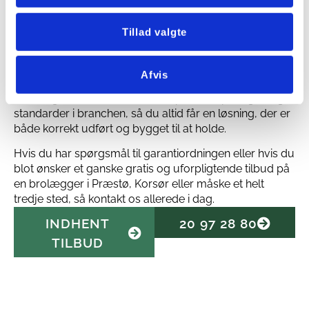
forventning skulle opstå menneskelige fejl.
Garantiordningen dækker helt op til 100.000 kr. i op til 5
Tillad valgte
år – så du kan være helt rolig, når vi går i gang med dit
projekt. Det er vores måde at vise, at vi står inde for
kvaliteten af vores arbejde.
Afvis
Samtidig holder vi os løbende opdateret på regler og
standarder i branchen, så du altid får en løsning, der er
både korrekt udført og bygget til at holde.
Hvis du har spørgsmål til garantiordningen eller hvis du
blot ønsker et ganske gratis og uforpligtende tilbud på
en brolægger i Præstø, Korsør eller måske et helt
tredje sted, så kontakt os allerede i dag.
INDHENT
20 97 28 80
TILBUD