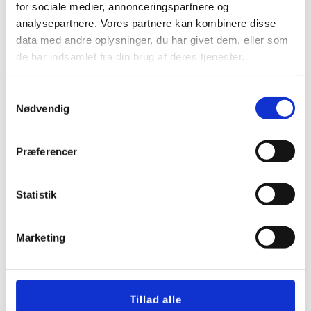
for sociale medier, annonceringspartnere og
analysepartnere. Vores partnere kan kombinere disse
data med andre oplysninger, du har givet dem, eller som
de har indsamlet fra din brug af deres tjenester.
Samtykkevalg
Nødvendig
Præferencer
GARANTIORDNING – DIN
Statistik
SIKKERHED FOR ORDENTLIGT
ARBEJDE
Marketing
Når du vælger Trelleborg, får du ikke bare solidt
håndværk, du får også ekstra tryghed med i købet. Vi
er medlem af Danske Brolæggeres Garantiordning, og
det betyder, at du som kunde er dækket, hvis der mod
Tillad alle