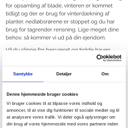
for opsamling af blade, vinteren er kommet
tidligt og der er brug for vinterdækning af
planter, nedløbsrørene er stoppet og du har
brug for tagrender rensning. Lige meget dine
behov, så kommer vi ud på din ejendom.
Vil du slippe for besværet og holde haven
pæn året rundt? Så lad os tage os af det.
Kontakt os i dag og hør mere om en fast aftale
på grøn service.
Samtykke
Detaljer
Om
INDHENT
20 97 28 80
Denne hjemmeside bruger cookies
TILBUD
Vi bruger cookies til at tilpasse vores indhold og
annoncer, til at vise dig funktioner til sociale medier og til
at analysere vores trafik. Vi deler også oplysninger om
din brug af vores hjemmeside med vores partnere inden