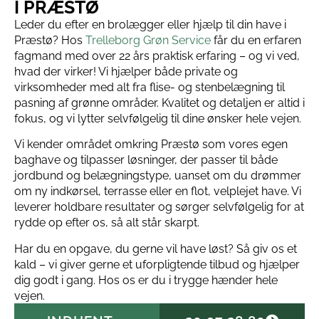
I PRÆSTØ
Leder du efter en brolægger eller hjælp til din have i
Præstø? Hos
Trelleborg Grøn Service
får du en erfaren
fagmand med over 22 års praktisk erfaring – og vi ved,
hvad der virker! Vi hjælper både private og
virksomheder med alt fra flise- og stenbelægning til
pasning af grønne områder. Kvalitet og detaljen er altid i
fokus, og vi lytter selvfølgelig til dine ønsker hele vejen.
Vi kender området omkring Præstø som vores egen
baghave og tilpasser løsninger, der passer til både
jordbund og belægningstype, uanset om du drømmer
om ny indkørsel, terrasse eller en flot, velplejet have. Vi
leverer holdbare resultater og sørger selvfølgelig for at
rydde op efter os, så alt står skarpt.
Har du en opgave, du gerne vil have løst? Så giv os et
kald – vi giver gerne et uforpligtende tilbud og hjælper
dig godt i gang. Hos os er du i trygge hænder hele
vejen.