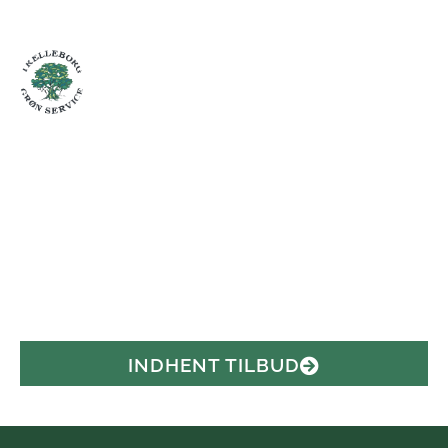
BROLÆGGER PRÆSTØ
Over 22 års erfaring
Omfattet af LDA's Garantiordning
Kundetilfredshed i fokus
Faste eller fleksible aftaler til haveservice
INDHENT TILBUD