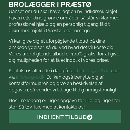
BROLÆGGER I PRÆSTØ
Uanset om du skal have lagt en ny indkørsel, plejet
haven eller dine grønne områder, så står vi klar med
professionel hjælp og en personlig tilgang til dit
drømmeprojekt i Præstø, eller omegn.
Vi kan give dig et uforpligtende tilbud på dine
ønskede ydelser, så du ved hvad det vil koste dig.
Vores uforpligtende tilbud er 100% gratis, for at give
dig muligheden for at få et indblik i vores priser.
Kontakt os allerede i dag på telefon
20 97 28 80
eller
via
info@t-g-s.dk
. Du kan også benytte dig af
kontaktformularen og give en beskrivelse af
opgaven, så vender vi tilbage til dig hurtigst muligt.
Hos Trelleborg er ingen opgave for lille, og ingen for
stor. Så tøv ikke med at kontakte os!
INDHENT TILBUD