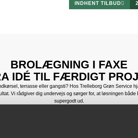
INDHENT TILBUD
BROLÆGNING I FAXE
RA IDÉ TIL FÆRDIGT PRO
kørsel, terrasse eller gangsti? Hos Trelleborg Grøn Service hjæ
esultat. Vi rådgiver dig undervejs og sørger for, at løsningen både 
supergodt ud.