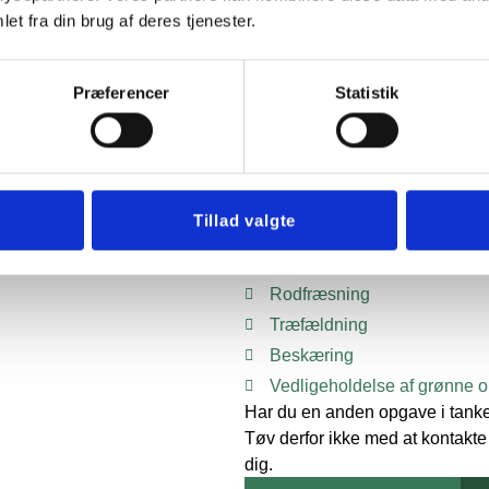
et fra din brug af deres tjenester.
VORES YDE
Præferencer
Statistik
Vi tilbyder en række services 
så du kan få den rette hjælp til 
Vi yder blandt andet nedenståe
Tillad valgte
Brolægning
Vintertjeneste
Rodfræsning
Træfældning
Beskæring
Vedligeholdelse af grønne 
Har du en anden opgave i tanke
Tøv derfor ikke med at kontakte
dig.