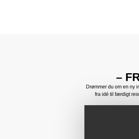
– F
Drømmer du om en ny ind
fra idé til færdigt r