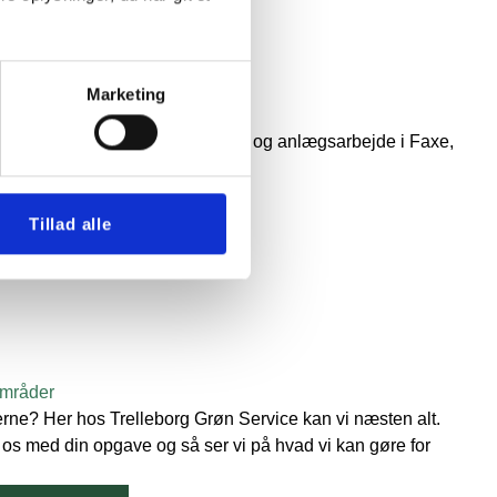
LSER
Marketing
indenfor havearbejde, brolægning og anlægsarbejde i Faxe,
dine behov.
nde services:
Tillad alle
områder
rne? Her hos Trelleborg Grøn Service kan vi næsten alt.
 os med din opgave og så ser vi på hvad vi kan gøre for