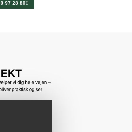
20 97 28 80
JEKT
lper vi dig hele vejen –
bliver praktisk og ser