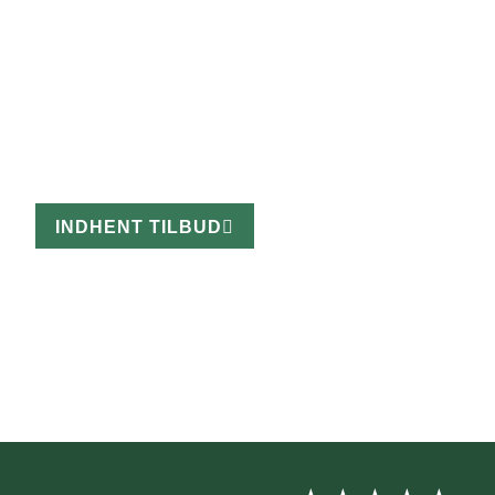
Over 22 års erfaring
Omfattet af LDA's Garantiordning
Kundetilfredshed i fokus
Faste eller fleksible aftaler til haveservice
INDHENT TILBUD