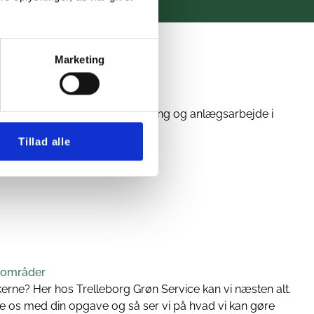
Marketing
SER
 indenfor havearbejde, brolægning og anlægsarbejde i
e hjælp til dine behov.
Tillad alle
ende services:
e områder
erne? Her hos Trelleborg Grøn Service kan vi næsten alt.
te os med din opgave og så ser vi på hvad vi kan gøre