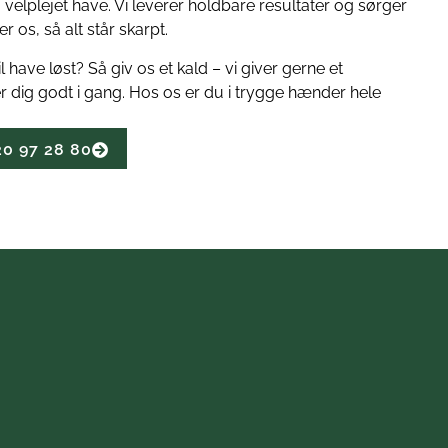
t, velplejet have. Vi leverer holdbare resultater og sørger
r os, så alt står skarpt.
have løst? Så giv os et kald – vi giver gerne et
r dig godt i gang. Hos os er du i trygge hænder hele
20 97 28 80