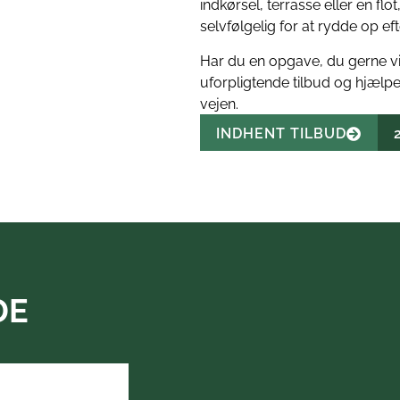
indkørsel, terrasse eller en flo
selvfølgelig for at rydde op efte
Har du en opgave, du gerne vil 
uforpligtende tilbud og hjælpe
vejen.
INDHENT TILBUD
DE