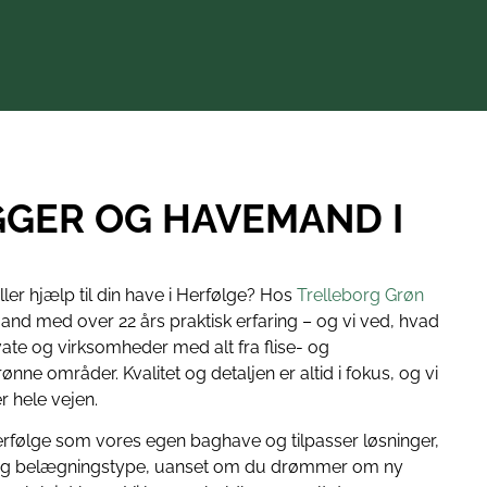
★
Lars We
GER OG HAVEMAND I
ler hjælp til din have i Herfølge? Hos
Trelleborg Grøn
and med over 22 års praktisk erfaring – og vi ved, hvad
vate og virksomheder med alt fra flise- og
ønne områder. Kvalitet og detaljen er altid i fokus, og vi
er hele vejen.
rfølge som vores egen baghave og tilpasser løsninger,
d og belægningstype, uanset om du drømmer om ny