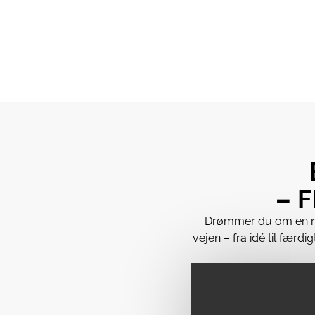
– 
Drømmer du om en ny i
vejen – fra idé til færdi