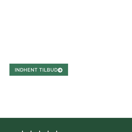
HERFØLGE
Over 22 års erfaring
Omfattet af LDA's Garantiordning
Kundetilfredshed i fokus
Faste eller fleksible aftaler til haveservice
INDHENT TILBUD