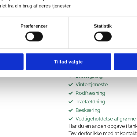
et fra din brug af deres tjenester.
Præferencer
Statistik
VORES YDEL
Vi tilbyder en række services
Herfølge, så du kan få den rett
Tillad valgte
Vi yder blandt andet nedenstå
Brolægning
Vintertjeneste
Rodfræsning
Træfældning
Beskæring
Vedligeholdelse af grønn
Har du en anden opgave i tank
Tøv derfor ikke med at kontak