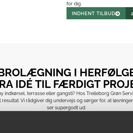
for dig.
INDHENT TILBUD
BROLÆGNING I HERFØLG
FRA IDÉ TIL FÆRDIGT PROJ
ndkørsel, terrasse eller gangsti? Hos Trelleborg Grøn Servi
gt resultat. Vi rådgiver dig undervejs og sørger for, at løsning
ser supergodt ud.