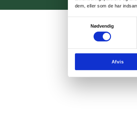
dem, eller som de har indsaml
Samtykkevalg
Nødvendig
Afvis